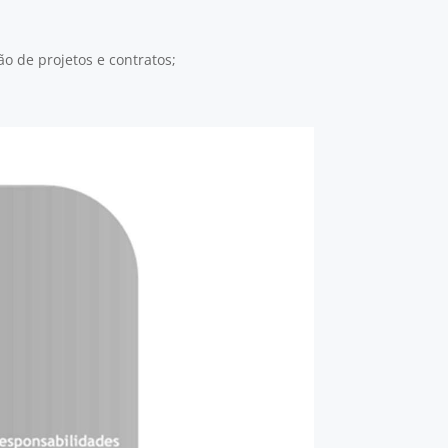
o de projetos e contratos;
7) e 9) acima referidas.