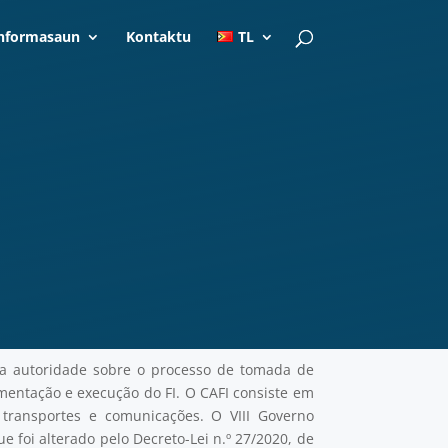
nformasaun
Kontaktu
TL
 a autoridade sobre o processo de tomada de
mentação e execução do FI. O CAFI consiste em
 transportes e comunicações. O VIII Governo
 foi alterado pelo Decreto-Lei n.º 27/2020, de