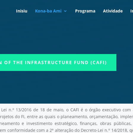
Inisiu
Kona-ba Ami
Programa
Atividade
I
 OF THE INFRASTRUCTURE FUND (CAFI)
 Lei n.º 13/2016 de 18 de maio, o CAFI é o órgão executivo com
rojetos do FI, entre as quais o planeamento, orçamentação, imple
amento e investimento estratégico, finanças, obras públicas,
m conformidade com a 2ª alteração do Decreto-Lei n.º 14/2018, que