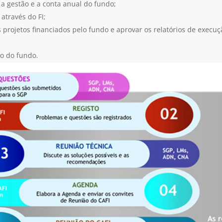
 a gestão e a conta anual do fundo;
através do FI;
projetos financiados pelo fundo e aprovar os relatórios de execuçã
ão do fundo.
s previstos nas alíneas 6) e 9) e no diretor do SGP as alíneas 6), 