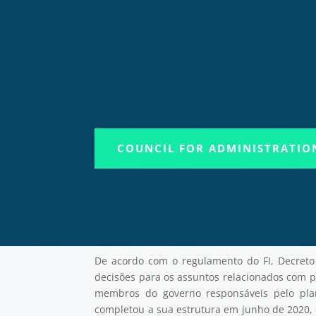
COUNCIL FOR ADMINISTRATION
De acordo com o regulamento do FI, Decreto
decisões para os assuntos relacionados com p
membros do governo responsáveis pelo plane
completou a sua estrutura em junho de 2020, e