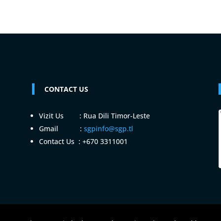
CONTACT US
Vizit Us : Rua Dili Timor-Leste
Gmail :
sgpinfo@sgp.tl
Contact Us : +670 3311001